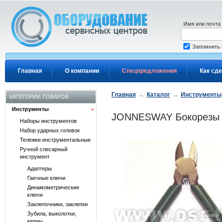
Перейти к основному содержанию
Имя или почта
Запомнить
Главная
О компании
Спецпредложения
Как сде
Главная
→
Каталог
→
Инструменты
КАТЕГОРИИ ТОВАРОВ
Инструменты
JONNESWAY Бокорезы ми
Наборы инструментов
Набор ударных головок
Тележки инструментальные
Ручной слесарный
инструмент
Адаптеры
Гаечные ключи
Динамометрические
ключи
Заклепочники, заклепки
Зубила, выколотки,
керны