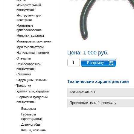
Измерительный
инструмент
Инструмент для
электрики
Магнитные
приспособления
Молотки, кувалды
Монтировки, монтажки
Мультипликаторы
Цена:
1 000 руб.
Напильники, ножовки
Отвертки
Резьбонарезной
инструмент
Свечники
Струбцины, зажимы
Технические характеристики
Трещотки
Удлинители, карданы
Артикул:
48191
Шарнирно-губцевый
инструмент
Производитель:
Jonnesway
Бокорезы
Гебельсы
(крестцианга)
Длинногубцы
Клещи, ножницы