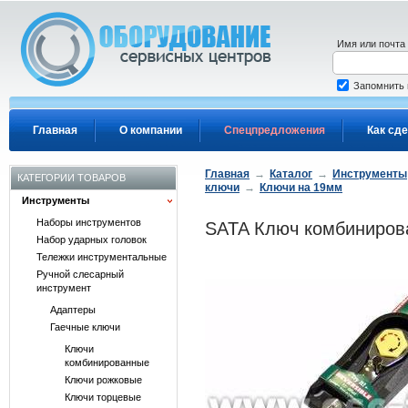
Перейти к основному содержанию
Имя или почта
Запомнить
Главная
О компании
Спецпредложения
Как сде
Главная
→
Каталог
→
Инструменты
КАТЕГОРИИ ТОВАРОВ
ключи
→
Ключи на 19мм
Инструменты
Наборы инструментов
SATA Ключ комбинирова
Набор ударных головок
Тележки инструментальные
Ручной слесарный
инструмент
Адаптеры
Гаечные ключи
Ключи
комбинированные
Ключи рожковые
Ключи торцевые