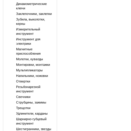
Динамометрические
ключи
Заклепочники, заклепки
Зубила, выколотки,
керны
Измерительный
инструмент
Инструмент для
электрики
Магнитные
приспособления
Молотки, кувалды
Монтировки, монтажки
Мультипликаторы
Напильники, ножовки
Отвертки
Резьбонарезной
инструмент
Свечники
Струбцины, зажимы
Трещотки
Удлинители, карданы
Шарнирно-губцевый
инструмент
Шестигранники, звезды