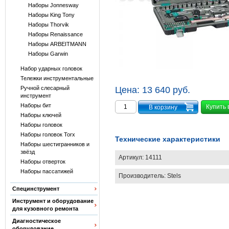
Наборы Jonnesway
Наборы King Tony
Наборы Thorvik
Наборы Renaissance
Наборы ARBEITMANN
Наборы Garwin
Набор ударных головок
Тележки инструментальные
Ручной слесарный
Цена:
13 640 руб.
инструмент
Наборы бит
Купить 
Наборы ключей
Наборы головок
Наборы головок Torx
Технические характеристики
Наборы шестигранников и
звёзд
Артикул:
14111
Наборы отверток
Наборы пассатижей
Производитель:
Stels
Специнструмент
Инструмент и оборудование
для кузовного ремонта
Диагностическое
оборудование