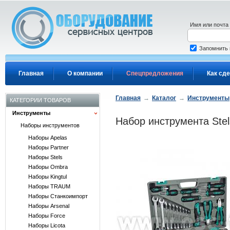
Перейти к основному содержанию
Имя или почта
Запомнить
Главная
О компании
Спецпредложения
Как сде
Главная
→
Каталог
→
Инструменты
КАТЕГОРИИ ТОВАРОВ
Инструменты
Набор инструмента Stel
Наборы инструментов
Наборы Apelas
Наборы Partner
Наборы Stels
Наборы Ombra
Наборы Kingtul
Наборы TRAUM
Наборы Станкоимпорт
Наборы Arsenal
Наборы Force
Наборы Licota