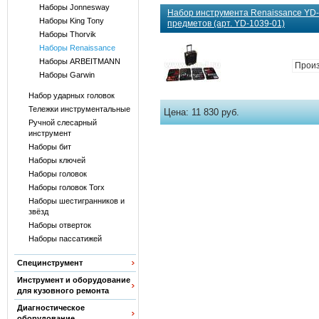
Наборы Jonnesway
Набор инструмента Renaissance YD-
Наборы King Tony
предметов (арт. YD-1039-01)
Наборы Thorvik
Наборы Renaissance
Наборы ARBEITMANN
Произ
Наборы Garwin
Набор ударных головок
Тележки инструментальные
Цена:
11 830 руб.
Ручной слесарный
инструмент
Наборы бит
Наборы ключей
Наборы головок
Наборы головок Torx
Наборы шестигранников и
звёзд
Наборы отверток
Наборы пассатижей
Специнструмент
Инструмент и оборудование
для кузовного ремонта
Диагностическое
оборудование