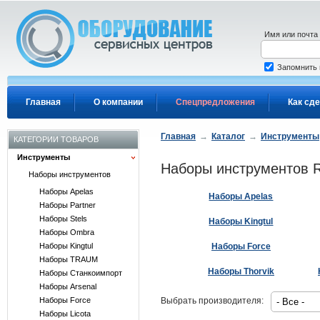
Перейти к основному содержанию
Имя или почта
Запомнить
Главная
О компании
Спецпредложения
Как сде
Главная
→
Каталог
→
Инструменты
КАТЕГОРИИ ТОВАРОВ
Инструменты
Наборы инструментов R
Наборы инструментов
Наборы Apelas
Наборы Apelas
Наборы Partner
Наборы Stels
Наборы Kingtul
Наборы Ombra
Наборы Kingtul
Наборы Force
Наборы TRAUM
Наборы Thorvik
Наборы Станкоимпорт
Наборы Arsenal
Наборы Force
Выбрать производителя:
Наборы Licota