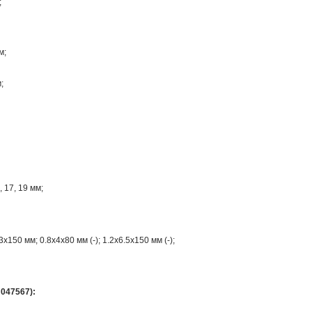
;
м;
;
 17, 19 мм;
150 мм; 0.8х4х80 мм (-); 1.2х6.5х150 мм (-);
 047567):