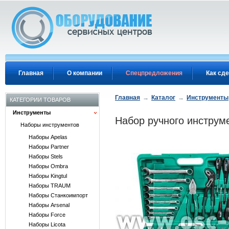
Перейти к основному содержанию
Главная
О компании
Спецпредложения
Как сде
Главная
→
Каталог
→
Инструменты
КАТЕГОРИИ ТОВАРОВ
Инструменты
Набор ручного инструм
Наборы инструментов
Наборы Apelas
Наборы Partner
Наборы Stels
Наборы Ombra
Наборы Kingtul
Наборы TRAUM
Наборы Станкоимпорт
Наборы Arsenal
Наборы Force
Наборы Licota