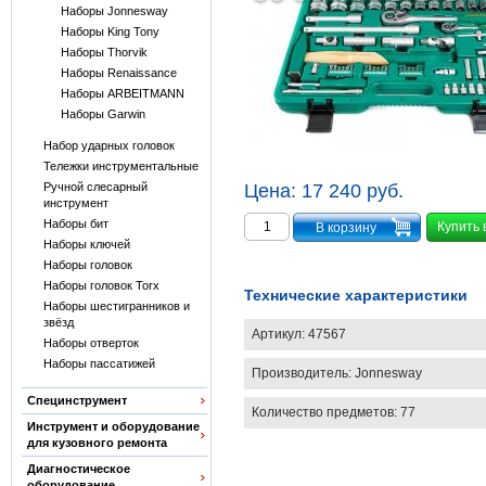
Наборы Jonnesway
Наборы King Tony
Наборы Thorvik
Наборы Renaissance
Наборы ARBEITMANN
Наборы Garwin
Набор ударных головок
Тележки инструментальные
Ручной слесарный
Цена:
17 240 руб.
инструмент
Наборы бит
Купить 
Наборы ключей
Наборы головок
Наборы головок Torx
Технические характеристики
Наборы шестигранников и
звёзд
Артикул:
47567
Наборы отверток
Наборы пассатижей
Производитель:
Jonnesway
Специнструмент
Количество предметов: 77
Инструмент и оборудование
для кузовного ремонта
Диагностическое
оборудование