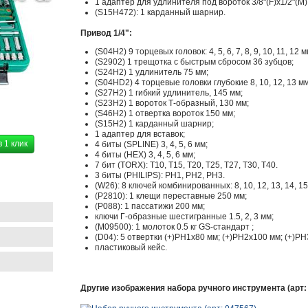
1 адаптер для удлинителя под вороток 3/8"(F)x1/2"(M)
(S15H472): 1 карданный шарнир.
Привод 1/4":
(S04H2) 9 торцевых головок: 4, 5, 6, 7, 8, 9, 10, 11, 12 м
(S2902) 1 трещотка с быстрым сбросом 36 зубцов;
(S24H2) 1 удлинитель 75 мм;
(S04HD2) 4 торцевые головки глубокие 8, 10, 12, 13 мм
(S27H2) 1 гибкий удлинитель, 145 мм;
(S23H2) 1 вороток Т-образный, 130 мм;
(S46H2) 1 отвертка вороток 150 мм;
(S15H2) 1 карданный шарнир;
1 адаптер для вставок;
в 1 клик
4 биты (SPLINE) 3, 4, 5, 6 мм;
4 биты (HEX) 3, 4, 5, 6 мм;
7 бит (TORX): Т10, Т15, Т20, Т25, Т27, Т30, Т40.
3 биты (PHILIPS): PH1, PH2, PH3.
(W26): 8 ключей комбинированных: 8, 10, 12, 13, 14, 15,
(P2810): 1 клещи переставные 250 мм;
(Р088): 1 пассатижи 200 мм;
ключи Г-образные шестигранные 1.5, 2, 3 мм;
(М09500): 1 молоток 0.5 кг GS-стандарт ;
(D04): 5 отвертки (+)РН1х80 мм; (+)РН2х100 мм; (+)РН3х
пластиковый кейс.
Другие изображения набора ручного инструмента (арт: