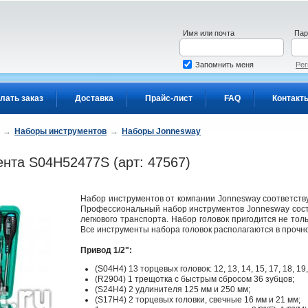
Имя или почта
Пар
Запомнить меня
Рег
лать заказ
Доставка
Прайс-лист
FAQ
Контакт
→
Наборы инструментов
→
Наборы Jonnesway
ента S04H52477S (арт: 47567)
Набор инструментов от компании Jonnesway соответств
Профессиональный набор инструментов Jonnesway состо
легкового транспорта. Набор головок пригодится не тол
Все инструменты набора головок располагаются в прочн
Привод 1/2":
(S04H4) 13 торцевых головок: 12, 13, 14, 15, 17, 18, 19, 
(R2904) 1 трещотка с быстрым сбросом 36 зубцов;
(S24H4) 2 удлинителя 125 мм и 250 мм;
(S17H4) 2 торцевых головки, свечные 16 мм и 21 мм;