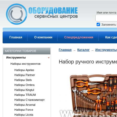
Перейти к основному содержанию
Имя или почта
Запомнить
Главная
О компании
Спецпредложения
Как сде
Главная
→
Каталог
→
Инструменты
КАТЕГОРИИ ТОВАРОВ
Инструменты
Набор ручного инструм
Наборы инструментов
Наборы Apelas
Наборы Partner
Наборы Stels
Наборы Ombra
Наборы Kingtul
Наборы TRAUM
Наборы Станкоимпорт
Наборы Arsenal
Наборы Force
Наборы Licota