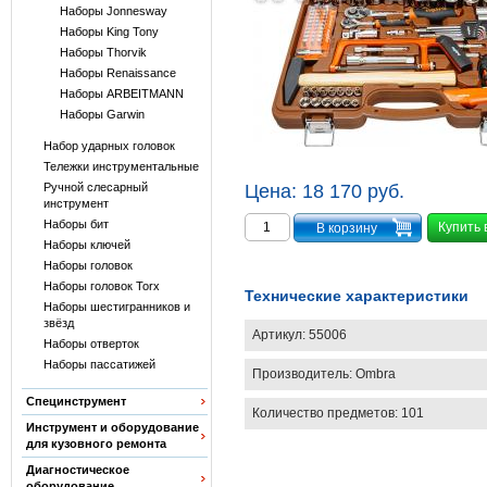
Наборы Jonnesway
Наборы King Tony
Наборы Thorvik
Наборы Renaissance
Наборы ARBEITMANN
Наборы Garwin
Набор ударных головок
Тележки инструментальные
Ручной слесарный
Цена:
18 170 руб.
инструмент
Наборы бит
Купить 
Наборы ключей
Наборы головок
Наборы головок Torx
Технические характеристики
Наборы шестигранников и
звёзд
Артикул:
55006
Наборы отверток
Наборы пассатижей
Производитель:
Ombra
Специнструмент
Количество предметов: 101
Инструмент и оборудование
для кузовного ремонта
Диагностическое
оборудование