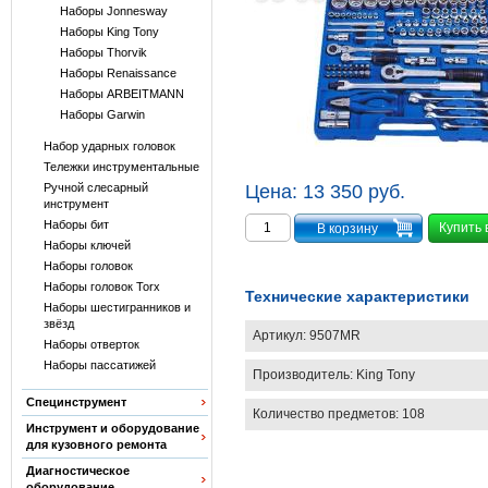
Наборы Jonnesway
Наборы King Tony
Наборы Thorvik
Наборы Renaissance
Наборы ARBEITMANN
Наборы Garwin
Набор ударных головок
Тележки инструментальные
Ручной слесарный
Цена:
13 350 руб.
инструмент
Наборы бит
Купить 
Наборы ключей
Наборы головок
Наборы головок Torx
Технические характеристики
Наборы шестигранников и
звёзд
Артикул:
9507MR
Наборы отверток
Наборы пассатижей
Производитель:
King Tony
Специнструмент
Количество предметов: 108
Инструмент и оборудование
для кузовного ремонта
Диагностическое
оборудование