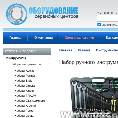
Перейти к основному содержанию
Имя или почта
Запомнить
Главная
О компании
Спецпредложения
Как сде
Главная
→
Каталог
→
Инструменты
КАТЕГОРИИ ТОВАРОВ
Инструменты
Набор ручного инструме
Наборы инструментов
Наборы Apelas
Наборы Partner
Наборы Stels
Наборы Ombra
Наборы Kingtul
Наборы TRAUM
Наборы Станкоимпорт
Наборы Arsenal
Наборы Force
Наборы Licota