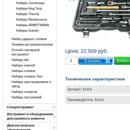
Наборы Jonnesway
Наборы King Tony
Наборы Thorvik
Наборы Renaissance
Наборы ARBEITMANN
Наборы Garwin
Набор ударных головок
Тележки инструментальные
Ручной слесарный
Цена:
22 509 руб.
инструмент
Наборы бит
Купить 
Наборы ключей
Наборы головок
Наборы головок Torx
Технические характеристики
Наборы шестигранников и
звёзд
Артикул:
41101
Наборы отверток
Наборы пассатижей
Производитель:
Force
Специнструмент
Инструмент и оборудование
для кузовного ремонта
Диагностическое
оборудование