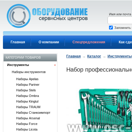
Перейти к основному содержанию
Имя или почта
Запомнить
Главная
О компании
Спецпредложения
Как сде
Главная
→
Каталог
→
Инструменты
КАТЕГОРИИ ТОВАРОВ
Инструменты
Набор профессионально
Наборы инструментов
Наборы Apelas
Наборы Partner
Наборы Stels
Наборы Ombra
Наборы Kingtul
Наборы TRAUM
Наборы Станкоимпорт
Наборы Arsenal
Наборы Force
Наборы Licota