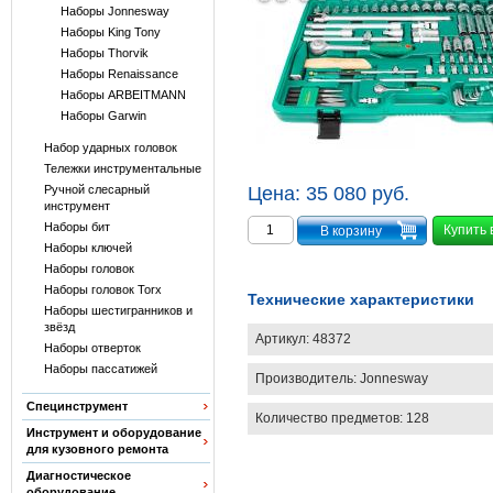
Наборы Jonnesway
Наборы King Tony
Наборы Thorvik
Наборы Renaissance
Наборы ARBEITMANN
Наборы Garwin
Набор ударных головок
Тележки инструментальные
Ручной слесарный
Цена:
35 080 руб.
инструмент
Наборы бит
Купить 
Наборы ключей
Наборы головок
Наборы головок Torx
Технические характеристики
Наборы шестигранников и
звёзд
Артикул:
48372
Наборы отверток
Наборы пассатижей
Производитель:
Jonnesway
Специнструмент
Количество предметов: 128
Инструмент и оборудование
для кузовного ремонта
Диагностическое
оборудование