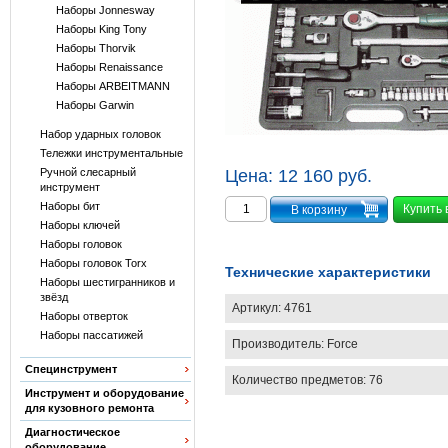
Наборы Jonnesway
Наборы King Tony
Наборы Thorvik
Наборы Renaissance
Наборы ARBEITMANN
Наборы Garwin
Набор ударных головок
Тележки инструментальные
Ручной слесарный
Цена:
12 160 руб.
инструмент
Наборы бит
Купить 
Наборы ключей
Наборы головок
Наборы головок Torx
Технические характеристики
Наборы шестигранников и
звёзд
Артикул:
4761
Наборы отверток
Наборы пассатижей
Производитель:
Force
Специнструмент
Количество предметов: 76
Инструмент и оборудование
для кузовного ремонта
Диагностическое
оборудование