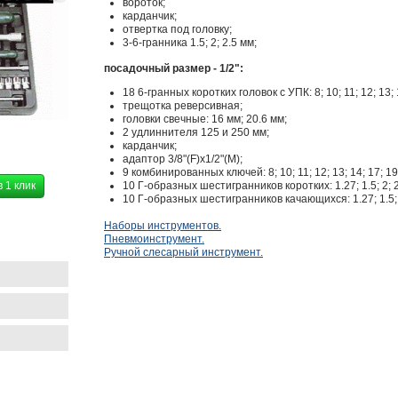
вороток;
карданчик;
отвертка под головку;
3-6-гранника 1.5; 2; 2.5 мм;
посадочный размер - 1/2":
18 6-гранных коротких головок с УПК: 8; 10; 11; 12; 13; 14
трещотка реверсивная;
головки свечные: 16 мм; 20.6 мм;
2 удлиннителя 125 и 250 мм;
карданчик;
адаптор 3/8"(F)x1/2"(M);
9 комбинированных ключей: 8; 10; 11; 12; 13; 14; 17; 19
в 1 клик
10 Г-образных шестигранников коротких: 1.27; 1.5; 2; 2.5;
10 Г-образных шестигранников качающихся: 1.27; 1.5; 2; 
Наборы инструментов.
Пневмоинструмент.
Ручной слесарный инструмент.