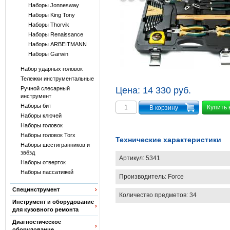
Наборы Jonnesway
Наборы King Tony
Наборы Thorvik
Наборы Renaissance
Наборы ARBEITMANN
Наборы Garwin
Набор ударных головок
Тележки инструментальные
Ручной слесарный
Цена:
14 330 руб.
инструмент
Наборы бит
Купить 
Наборы ключей
Наборы головок
Наборы головок Torx
Технические характеристики
Наборы шестигранников и
звёзд
Артикул:
5341
Наборы отверток
Наборы пассатижей
Производитель:
Force
Специнструмент
Количество предметов: 34
Инструмент и оборудование
для кузовного ремонта
Диагностическое
оборудование