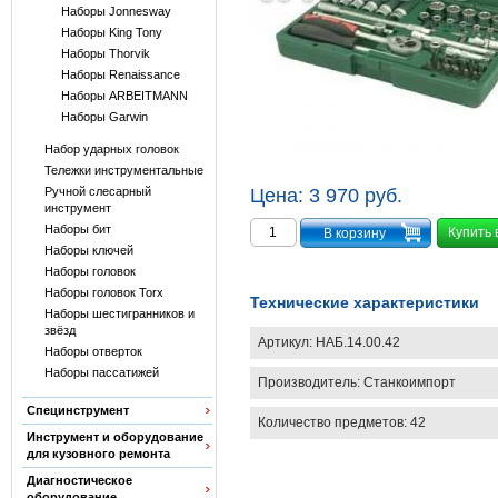
Наборы Jonnesway
Наборы King Tony
Наборы Thorvik
Наборы Renaissance
Наборы ARBEITMANN
Наборы Garwin
Набор ударных головок
Тележки инструментальные
Ручной слесарный
Цена:
3 970 руб.
инструмент
Наборы бит
Купить 
Наборы ключей
Наборы головок
Наборы головок Torx
Технические характеристики
Наборы шестигранников и
звёзд
Артикул:
НАБ.14.00.42
Наборы отверток
Наборы пассатижей
Производитель:
Станкоимпорт
Специнструмент
Количество предметов: 42
Инструмент и оборудование
для кузовного ремонта
Диагностическое
оборудование