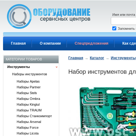
Перейти к основному содержанию
Имя или почта
Запомнить
Главная
О компании
Спецпредложения
Как сде
Главная
→
Каталог
→
Инструменты
КАТЕГОРИИ ТОВАРОВ
Инструменты
Набор инструментов дл
Наборы инструментов
Наборы Apelas
Наборы Partner
Наборы Stels
Наборы Ombra
Наборы Kingtul
Наборы TRAUM
Наборы Станкоимпорт
Наборы Arsenal
Наборы Force
Наборы Licota