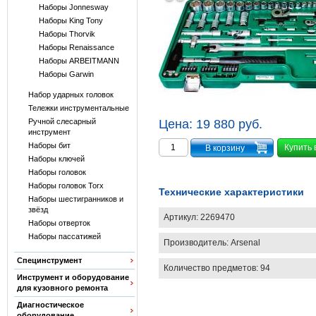
Наборы Jonnesway
Наборы King Tony
Наборы Thorvik
Наборы Renaissance
Наборы ARBEITMANN
Наборы Garwin
Набор ударных головок
Тележки инструментальные
Ручной слесарный
Цена:
19 880 руб.
инструмент
Наборы бит
Купить 
Наборы ключей
Наборы головок
Наборы головок Torx
Технические характеристики
Наборы шестигранников и
звёзд
Артикул:
2269470
Наборы отверток
Наборы пассатижей
Производитель:
Arsenal
Специнструмент
Количество предметов: 94
Инструмент и оборудование
для кузовного ремонта
Диагностическое
оборудование