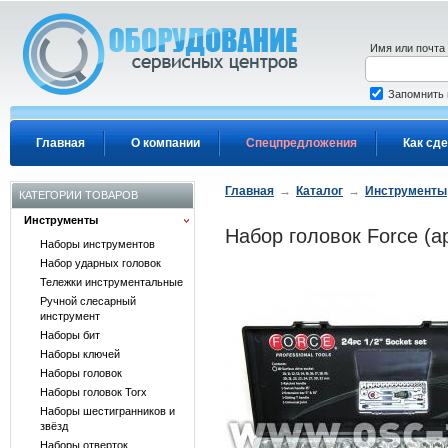
Перейти к основному содержанию
Имя или почта
Запомнить
Главная
О компании
Спецпредложения
Как сде
Главная
→
Каталог
→
Инструменты
КАТЕГОРИИ ТОВАРОВ
Инструменты
Набор головок Force (ар
Наборы инструментов
Набор ударных головок
Тележки инструментальные
Ручной слесарный
инструмент
Наборы бит
Наборы ключей
Наборы головок
Наборы головок Torx
Наборы шестигранников и
звёзд
Наборы отверток