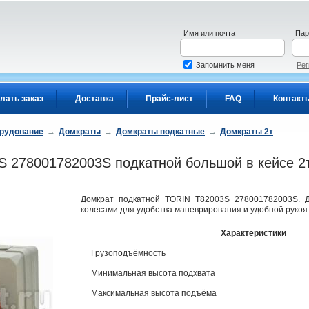
Имя или почта
Пар
Запомнить меня
Рег
лать заказ
Доставка
Прайс-лист
FAQ
Контакт
орудование
→
Домкраты
→
Домкраты подкатные
→
Домкраты 2т
 278001782003S подкатной большой в кейсе 2т
Домкрат подкатной TORIN T82003S 278001782003S. Д
колесами для удобства маневрирования и удобной рукоя
Характеристики
Грузоподъёмность
Минимальная высота подхвата
Максимальная высота подъёма