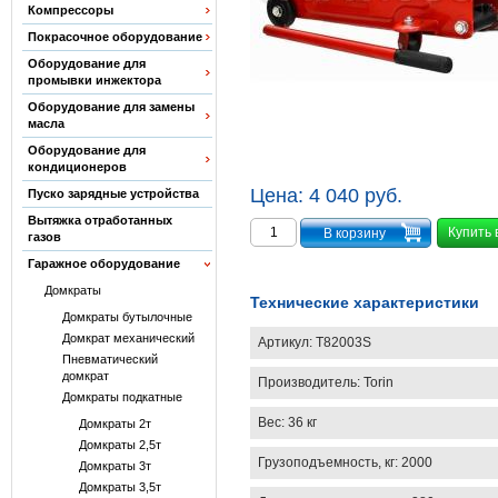
Компрессоры
Покрасочное оборудование
Оборудование для
промывки инжектора
Оборудование для замены
масла
Оборудование для
кондиционеров
Цена:
4 040 руб.
Пуско зарядные устройства
Вытяжка отработанных
Купить 
газов
Гаражное оборудование
Домкраты
Технические характеристики
Домкраты бутылочные
Домкрат механический
Артикул:
T82003S
Пневматический
домкрат
Производитель:
Torin
Домкраты подкатные
Вес:
36 кг
Домкраты 2т
Домкраты 2,5т
Грузоподъемность, кг: 2000
Домкраты 3т
Домкраты 3,5т