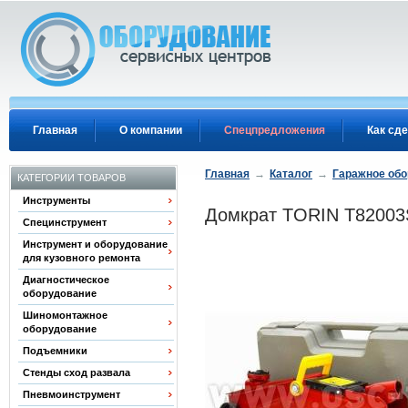
Перейти к основному содержанию
Главная
О компании
Спецпредложения
Как сде
Главная
→
Каталог
→
Гаражное об
КАТЕГОРИИ ТОВАРОВ
Инструменты
Домкрат TORIN T82003S
Специнструмент
Инструмент и оборудование
для кузовного ремонта
Диагностическое
оборудование
Шиномонтажное
оборудование
Подъемники
Стенды сход развала
Пневмоинструмент