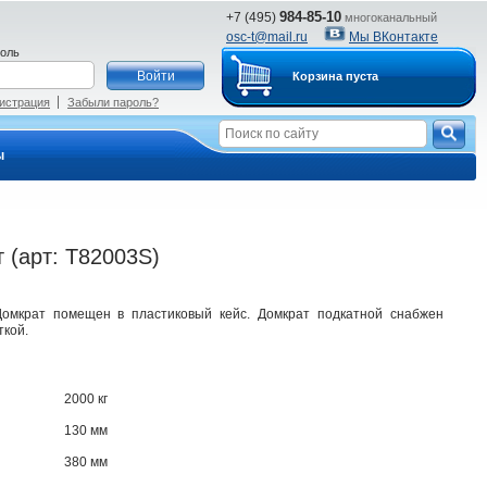
984-85-10
+7 (495)
многоканальный
osc-t@mail.ru
Мы ВКонтакте
оль
Корзина пуста
истрация
Забыли пароль?
ы
 (арт: T82003S)
омкрат помещен в пластиковый кейс. Домкрат подкатной снабжен
ткой.
2000 кг
130 мм
380 мм