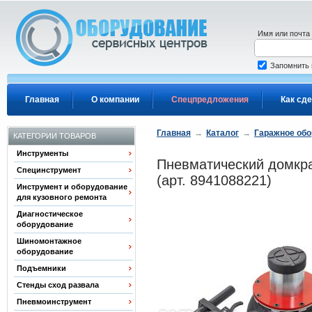
Перейти к основному содержанию
Имя или почта
Запомнить
Главная
О компании
Спецпредложения
Как сде
Главная
→
Каталог
→
Гаражное об
КАТЕГОРИИ ТОВАРОВ
Инструменты
Пневматический домкра
Специнструмент
(арт. 8941088221)
Инструмент и оборудование
для кузовного ремонта
Диагностическое
оборудование
Шиномонтажное
оборудование
Подъемники
Стенды сход развала
Пневмоинструмент