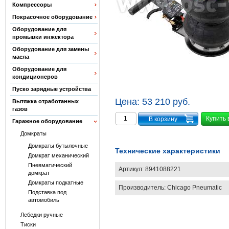
Компрессоры
Покрасочное оборудование
Оборудование для
промывки инжектора
Оборудование для замены
масла
Оборудование для
кондиционеров
Пуско зарядные устройства
Цена:
53 210 руб.
Вытяжка отработанных
газов
Купить 
Гаражное оборудование
Домкраты
Домкраты бутылочные
Технические характеристики
Домкрат механический
Пневматический
Артикул:
8941088221
домкрат
Домкраты подкатные
Производитель:
Chicago Pneumatic
Подставка под
автомобиль
Лебедки ручные
Тиски