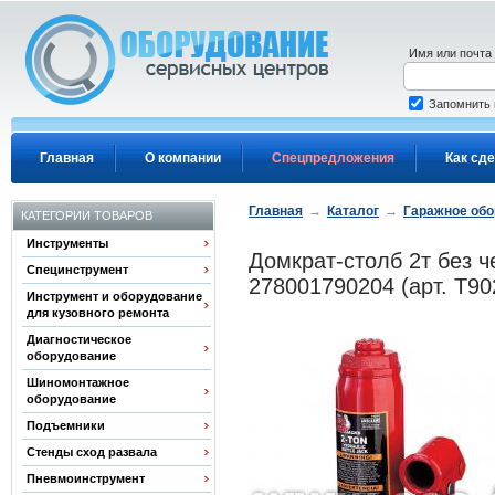
Перейти к основному содержанию
Имя или почта
Запомнить
Главная
О компании
Спецпредложения
Как сде
Главная
→
Каталог
→
Гаражное об
КАТЕГОРИИ ТОВАРОВ
Инструменты
Домкрат-столб 2т без ч
Специнструмент
278001790204 (арт. T90
Инструмент и оборудование
для кузовного ремонта
Диагностическое
оборудование
Шиномонтажное
оборудование
Подъемники
Стенды сход развала
Пневмоинструмент