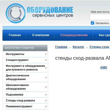
Перейти к основному содержанию
Имя или почта
Запомнить
Главная
О компании
Спецпредложения
Как сде
Главная
→
Каталог
→
Стенды сход 
КАТЕГОРИИ ТОВАРОВ
Инструменты
стенды сход-развала A
Специнструмент
Инструмент и оборудование
AMD
для кузовного ремонта
Диагностическое
оборудование
Шиномонтажное
оборудование
Подъемники
Стенды сход развала
Пневмоинструмент