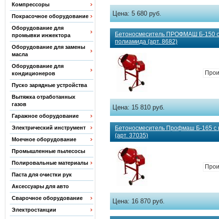
Компрессоры
Цена:
5 680 руб.
Покрасочное оборудование
Оборудование для
Бетоносмеситель ПРОФМАШ Б-150 с
промывки инжектора
полиамида (арт. 8682)
Оборудование для замены
масла
Оборудование для
Прои
кондиционеров
Пуско зарядные устройства
Вытяжка отработанных
газов
Цена:
15 810 руб.
Гаражное оборудование
Электрический инструмент
Бетоносмеситель Профмаш Б-165 с 
(арт. 37035)
Моечное оборудование
Промышленные пылесосы
Полировальные материалы
Прои
Паста для очистки рук
Аксессуары для авто
Сварочное оборудование
Цена:
16 870 руб.
Электростанции