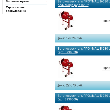
Тепловые пушки
Бетоносмеситель ПРОФМАШ Б-130 с
полиамида (арт. 8293)
Строительное
оборудование
Прои
Цена:
19 824 руб.
Бетоносмеситель ПРОФМАШ Б-130 с 
(арт. 3936520)
Прои
Цена:
22 670 руб.
Бетоносмеситель ПРОФМАШ Б-180 с 
(арт. 3936660)