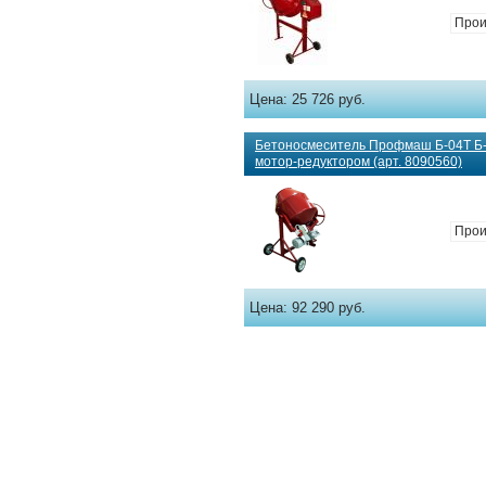
Прои
Цена:
25 726 руб.
Бетоносмеситель Профмаш Б-04Т Б
мотор-редуктором (арт. 8090560)
Прои
Цена:
92 290 руб.