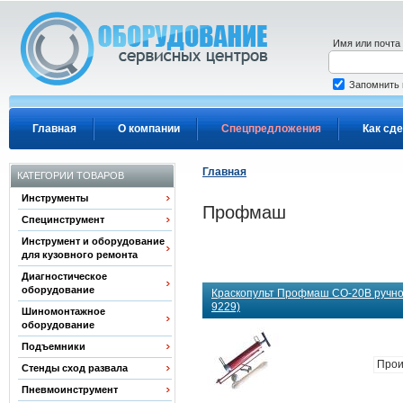
Перейти к основному содержанию
Имя или почта
Запомнить
Главная
О компании
Спецпредложения
Как сде
Главная
КАТЕГОРИИ ТОВАРОВ
Инструменты
Профмаш
Специнструмент
Инструмент и оборудование
для кузовного ремонта
Диагностическое
оборудование
Краскопульт Профмаш СО-20В ручног
9229)
Шиномонтажное
оборудование
Подъемники
Прои
Стенды сход развала
Пневмоинструмент