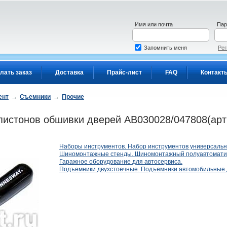
Имя или почта
Пар
Запомнить меня
Рег
лать заказ
Доставка
Прайс-лист
FAQ
Контакт
ент
→
Съемники
→
Прочие
стонов обшивки дверей AB030028/047808(арт:
Наборы инструментов. Набор инструментов универсальн
Шиномонтажные стенды. Шиномонтажный полуавтоматич
Гаражное оборудование для автосервиса.
Подъемники двухстоечные. Подъемники автомобильные 