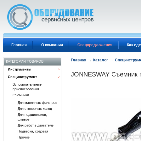
Перейти к основному содержанию
Главная
О компании
Спецпредложения
Как сде
Главная
→
Каталог
→
Специнструм
КАТЕГОРИИ ТОВАРОВ
Инструменты
JONNESWAY Съемник пи
Специнструмент
Вспомогательные
приспособления
Съемники
Для масляных фильтров
Для стопорных колец
Для подшипников,
шкивов
Для работ в двигателе
Подвеска, ходовая
Прочие