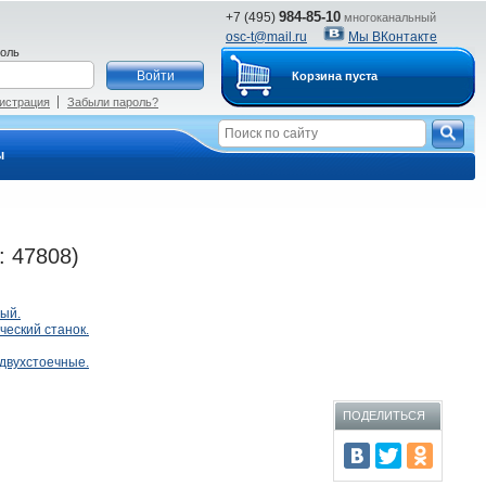
984-85-10
+7 (495)
многоканальный
osc-t@mail.ru
Мы ВКонтакте
оль
Корзина пуста
истрация
Забыли пароль?
ы
 47808)
ый.
еский станок.
двухстоечные.
ПОДЕЛИТЬСЯ