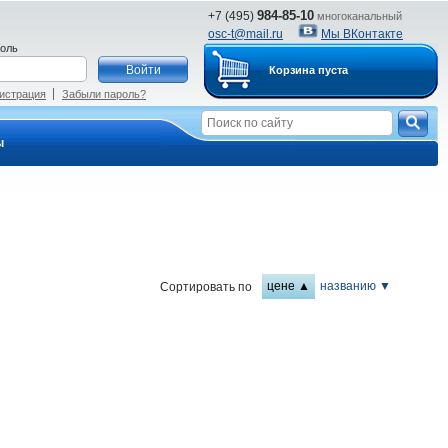
984-85-10
+7 (495)
многоканальный
osc-t@mail.ru
Мы ВКонтакте
оль
Корзина пуста
истрация
Забыли пароль?
ы
цене ▲
названию ▼
Сортировать по