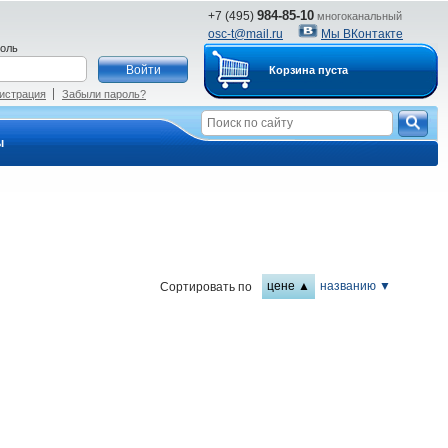
984-85-10
+7 (495)
многоканальный
osc-t@mail.ru
Мы ВКонтакте
оль
Корзина пуста
истрация
Забыли пароль?
ы
цене ▲
названию ▼
Сортировать по