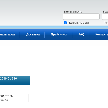
Имя или почта
Пар
Запомнить меня
Рег
лать заказ
Доставка
Прайс-лист
FAQ
Контакт
1039-01 186
водитель:
ssance