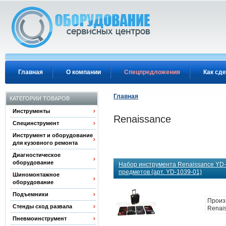
Перейти к основному содержанию
Главная
О компании
Спецпредложения
Как сде
Главная
КАТЕГОРИИ ТОВАРОВ
Инструменты
Renaissance
Специнструмент
Инструмент и оборудование
для кузовного ремонта
Диагностическое
оборудование
Набор инструмента Renaissance YD-
предметов (арт. YD-1039-01)
Шиномонтажное
оборудование
Подъемники
Произ
Стенды сход развала
Renai
Пневмоинструмент