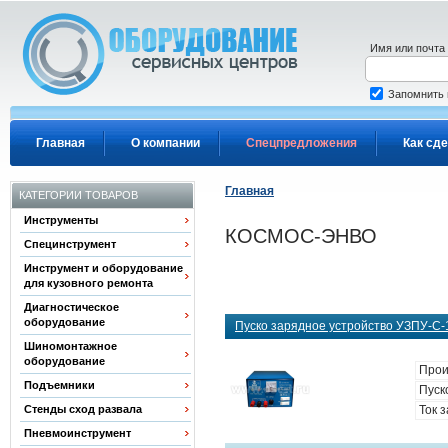
Перейти к основному содержанию
Имя или почта
Запомнить
Главная
О компании
Спецпредложения
Как сде
Главная
КАТЕГОРИИ ТОВАРОВ
Инструменты
КОСМОС-ЭНВО
Специнструмент
Инструмент и оборудование
для кузовного ремонта
Диагностическое
оборудование
Пуско зарядное устройство УЗПУ-С-1
Шиномонтажное
оборудование
Прои
Подъемники
Пуско
Стенды сход развала
Ток з
Пневмоинструмент