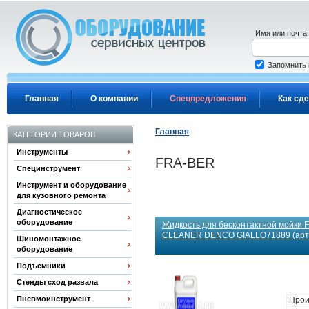
Перейти к основному содержанию
Имя или почта
Запомнить
Главная
О компании
Спецпредложения
Как сде
Главная
КАТЕГОРИИ ТОВАРОВ
Инструменты
FRA-BER
Специнструмент
Инструмент и оборудование
для кузовного ремонта
Диагностическое
оборудование
Жидкость для бесконтактной мойки 
CLEANER DENCO GIALLO71889 (арт:
Шиномонтажное
оборудование
Подъемники
Стенды сход развала
Пневмоинструмент
Прои