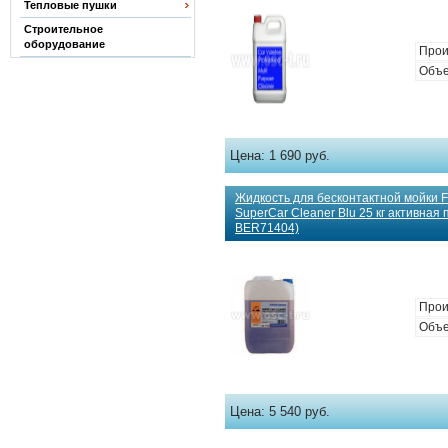
Тепловые пушки
Строительное
оборудование
Прои
Объе
Цена:
1 690 руб.
Жидкость для бесконтактной мойки
SuperCar Cleaner Blu 25 кг активная 
BER71404)
Прои
Объе
Цена:
5 540 руб.