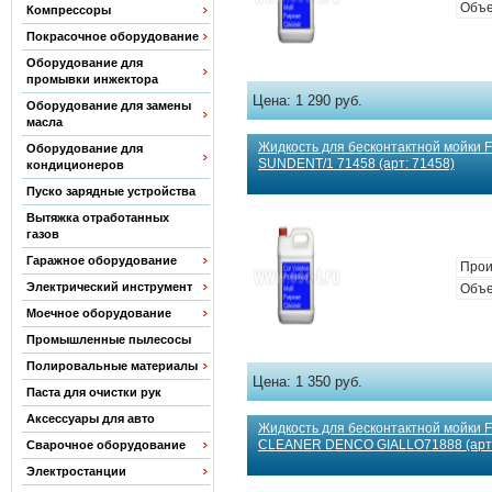
Объе
Компрессоры
Покрасочное оборудование
Оборудование для
промывки инжектора
Цена:
1 290 руб.
Оборудование для замены
масла
Жидкость для бесконтактной мойки F
Оборудование для
SUNDENT/1 71458 (арт: 71458)
кондиционеров
Пуско зарядные устройства
Вытяжка отработанных
газов
Гаражное оборудование
Прои
Электрический инструмент
Объе
Моечное оборудование
Промышленные пылесосы
Полировальные материалы
Цена:
1 350 руб.
Паста для очистки рук
Аксессуары для авто
Жидкость для бесконтактной мойки 
CLEANER DENCO GIALLO71888 (арт:
Сварочное оборудование
Электростанции