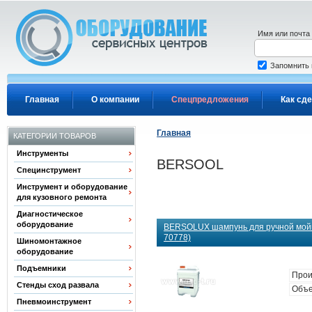
Перейти к основному содержанию
Имя или почта
Запомнить
Главная
О компании
Спецпредложения
Как сде
Главная
КАТЕГОРИИ ТОВАРОВ
Инструменты
BERSOOL
Специнструмент
Инструмент и оборудование
для кузовного ремонта
Диагностическое
оборудование
BERSOLUX шампунь для ручной мойки
70778)
Шиномонтажное
оборудование
Подъемники
Прои
Стенды сход развала
Объе
Пневмоинструмент