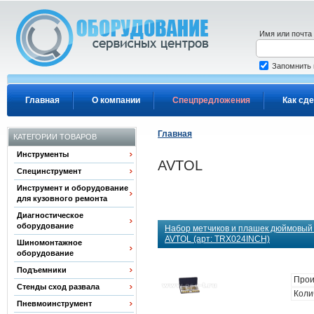
Перейти к основному содержанию
Имя или почта
Запомнить
Главная
О компании
Спецпредложения
Как сде
Главная
КАТЕГОРИИ ТОВАРОВ
Инструменты
AVTOL
Специнструмент
Инструмент и оборудование
для кузовного ремонта
Диагностическое
оборудование
Набор метчиков и плашек дюймовый
AVTOL (арт: TRX024INCH)
Шиномонтажное
оборудование
Подъемники
Прои
Стенды сход развала
Коли
Пневмоинструмент