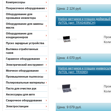
Компрессоры
Покрасочное оборудование
Цена:
2 124 руб.
Оборудование для
промывки инжектора
Набор метчиков и плашек дюймовый
AVTOL (арт: TRX040INCH)
Оборудование для замены
масла
Оборудование для
Прои
кондиционеров
Коли
Пуско зарядные устройства
Вытяжка отработанных
газов
Цена:
4 070 руб.
Гаражное оборудование
Электрический инструмент
Набор метчиков и плашек универсал
Моечное оборудование
AVTOL (арт: TRX065)
Промышленные пылесосы
Полировальные материалы
Прои
Паста для очистки рук
Коли
Аксессуары для авто
Сварочное оборудование
Электростанции
Цена:
9 079 руб.