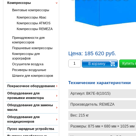
Компрессоры
Винтовые компрессоры
Компрессоры Abac
Компрессоры ATMOS
Компрессоры REMEZA
Принадлежности для
компрессоров
Поршневые компрессоры
Цена:
185 620 руб.
Компрессоры для
аэрографов
Купить 
Осушители воздуха
Ресиверы воздушные
Шланги для компрессоров
Технические характеристики
Покрасочное оборудование
Артикул:
ВК7E-8(10/15)
Оборудование для
промывки инжектора
Производитель:
REMEZA
Оборудование для замены
масла
Вес:
215 кг
Оборудование для
кондиционеров
Размеры:
875 мм × 680 мм × 1025 мм
Пуско зарядные устройства