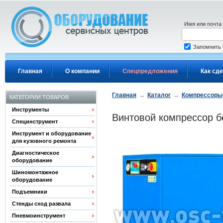
Перейти к основному содержанию
Имя или почта
Запомнить
Главная
О компании
Спецпредложения
Как сде
Главная
→
Каталог
→
Компрессоры
КАТЕГОРИИ ТОВАРОВ
Инструменты
Винтовой компрессор бе
Специнструмент
Инструмент и оборудование
для кузовного ремонта
Диагностическое
оборудование
Шиномонтажное
оборудование
Подъемники
Стенды сход развала
Пневмоинструмент