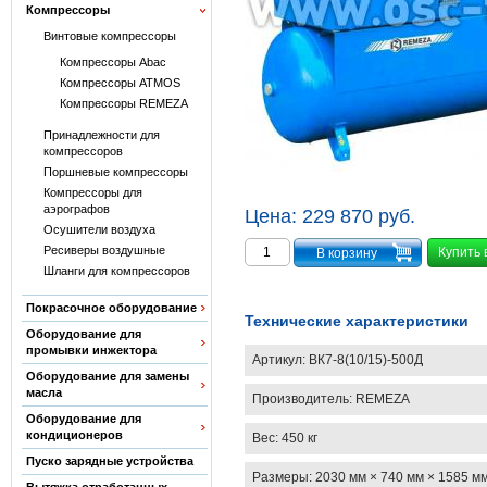
Компрессоры
Винтовые компрессоры
Компрессоры Abac
Компрессоры ATMOS
Компрессоры REMEZA
Принадлежности для
компрессоров
Поршневые компрессоры
Компрессоры для
аэрографов
Цена:
229 870 руб.
Осушители воздуха
Ресиверы воздушные
Купить 
Шланги для компрессоров
Покрасочное оборудование
Технические характеристики
Оборудование для
промывки инжектора
Артикул:
ВК7-8(10/15)-500Д
Оборудование для замены
масла
Производитель:
REMEZA
Оборудование для
кондиционеров
Вес:
450 кг
Пуско зарядные устройства
Размеры:
2030 мм × 740 мм × 1585 м