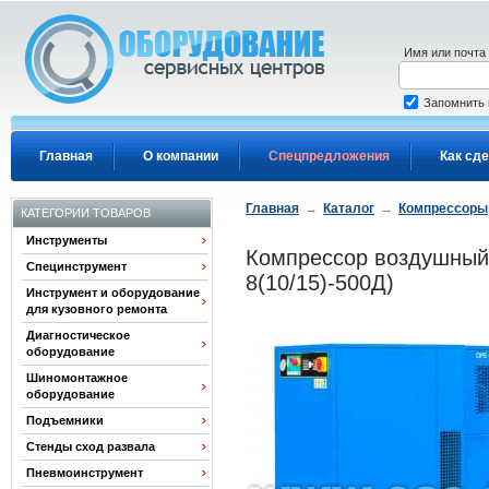
Перейти к основному содержанию
Имя или почта
Запомнить
Главная
О компании
Спецпредложения
Как сде
Главная
→
Каталог
→
Компрессоры
КАТЕГОРИИ ТОВАРОВ
Инструменты
Компрессор воздушный,
Специнструмент
8(10/15)-500Д)
Инструмент и оборудование
для кузовного ремонта
Диагностическое
оборудование
Шиномонтажное
оборудование
Подъемники
Стенды сход развала
Пневмоинструмент