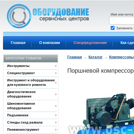
Перейти к основному содержанию
Имя или почта
Запомнить
Главная
О компании
Спецпредложения
Как сде
Главная
→
Каталог
→
Компрессоры
КАТЕГОРИИ ТОВАРОВ
Инструменты
Поршневой компрессор A
Специнструмент
Инструмент и оборудование
для кузовного ремонта
Диагностическое
оборудование
Шиномонтажное
оборудование
Подъемники
Стенды сход развала
Пневмоинструмент