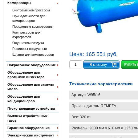
Компрессоры
Винтовые компрессоры
Принадлежности для
компрессоров
Поршневые компрессоры
Компрессоры для
аэрографов
Осушители воздуха
Ресиверы воздушные
Цена:
165 551 руб.
Шланги для компрессоров
Купить 
Покрасочное оборудование
Оборудование для
промывки инжектора
Технические характеристики
Оборудование для замены
масла
Артикул:
W95/16
Оборудование для
кондиционеров
Производитель:
REMEZA
Пуско зарядные устройства
Вытяжка отработанных
Вес:
320 кг
газов
Размеры:
2000 мм × 610 мм × 1250 м
Гаражное оборудование
Электрический инструмент