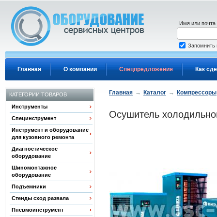
Перейти к основному содержанию
Имя или почта
Запомнить
Главная
О компании
Спецпредложения
Как сде
Главная
→
Каталог
→
Компрессоры
КАТЕГОРИИ ТОВАРОВ
Инструменты
Осушитель холодильног
Специнструмент
Инструмент и оборудование
для кузовного ремонта
Диагностическое
оборудование
Шиномонтажное
оборудование
Подъемники
Стенды сход развала
Пневмоинструмент