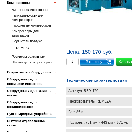
Компрессоры
Винтовые компрессоры
Принадлежности для
компрессоров
Поршневые компрессоры
Компрессоры для
аэрографов
Осушители воздуха
REMEZA
Цена:
150 170 руб.
Ресиверы воздушные
Купить 
Шланги для компрессоров
Покрасочное оборудование
Оборудование для
Технические характеристики
промывки инжектора
Артикул:
RFD-470
Оборудование для замены
масла
Производитель:
REMEZA
Оборудование для
кондиционеров
Вес:
85 кг
Пуско зарядные устройства
Вытяжка отработанных
Размеры:
761 мм × 443 мм × 971 мм
газов