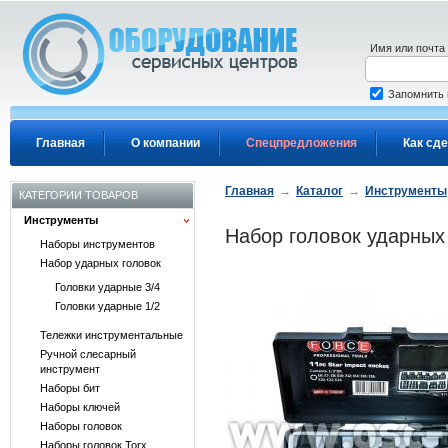
Перейти к основному содержанию
Имя или почта
Запомнить
Главная
О компании
Спецпредложения
Как сде
Главная
→
Каталог
→
Инструменты
КАТЕГОРИИ ТОВАРОВ
Инструменты
Набор головок ударных 
Наборы инструментов
Набор ударных головок
Головки ударные 3/4
Головки ударные 1/2
Тележки инструментальные
Ручной слесарный
инструмент
Наборы бит
Наборы ключей
Наборы головок
Наборы головок Torx