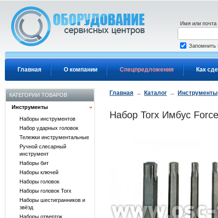
Перейти к основному содержанию
Имя или почта
Запомнить
Главная
О компании
Спецпредложения
Как сде
Главная
→
Каталог
→
Инструменты
КАТЕГОРИИ ТОВАРОВ
Инструменты
Набор Torx Имбус Force
Наборы инструментов
Набор ударных головок
Тележки инструментальные
Ручной слесарный
инструмент
Наборы бит
Наборы ключей
Наборы головок
Наборы головок Torx
Наборы шестигранников и
звёзд
Наборы отверток