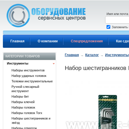
Перейти к основному содержанию
Имя или почта
Запомнить
Главная
О компании
Спецпредложения
Как сде
Главная
→
Каталог
→
Инструменты
КАТЕГОРИИ ТОВАРОВ
Инструменты
Набор шестигранников 
Наборы инструментов
Набор ударных головок
Тележки инструментальные
Ручной слесарный
инструмент
Наборы бит
Наборы ключей
Наборы головок
Наборы головок Torx
Наборы шестигранников и
звёзд
Наборы отверток