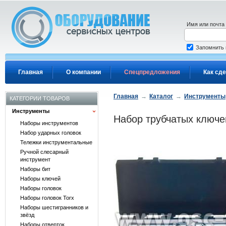
Перейти к основному содержанию
Имя или почта
Запомнить
Главная
О компании
Спецпредложения
Как сде
Главная
→
Каталог
→
Инструменты
КАТЕГОРИИ ТОВАРОВ
Инструменты
Набор трубчатых ключей
Наборы инструментов
Набор ударных головок
Тележки инструментальные
Ручной слесарный
инструмент
Наборы бит
Наборы ключей
Наборы головок
Наборы головок Torx
Наборы шестигранников и
звёзд
Наборы отверток