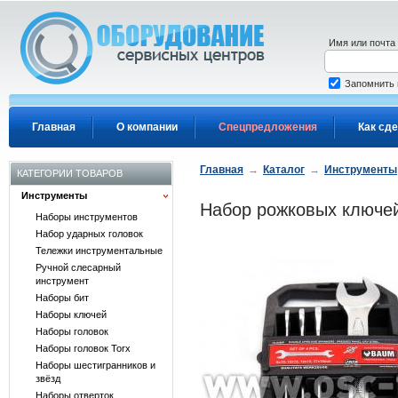
Перейти к основному содержанию
Имя или почта
Запомнить
Главная
О компании
Спецпредложения
Как сде
Главная
→
Каталог
→
Инструменты
КАТЕГОРИИ ТОВАРОВ
Инструменты
Набор рожковых ключей
Наборы инструментов
Набор ударных головок
Тележки инструментальные
Ручной слесарный
инструмент
Наборы бит
Наборы ключей
Наборы головок
Наборы головок Torx
Наборы шестигранников и
звёзд
Наборы отверток