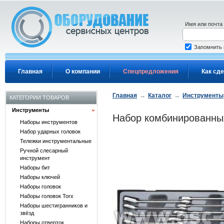
Перейти к основному содержанию
Имя или почта
Запомнить
Главная
О компании
Спецпредложения
Как сде
Главная
→
Каталог
→
Инструменты
КАТЕГОРИИ ТОВАРОВ
Инструменты
Набор комбинированных
Наборы инструментов
Набор ударных головок
Тележки инструментальные
Ручной слесарный
инструмент
Наборы бит
Наборы ключей
Наборы головок
Наборы головок Torx
Наборы шестигранников и
звёзд
Наборы отверток