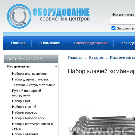
Перейти к основному содержанию
Имя или почта
Запомнить
Главная
О компании
Спецпредложения
Как сде
Главная
→
Каталог
→
Инструменты
КАТЕГОРИИ ТОВАРОВ
Инструменты
Набор ключей комбинир
Наборы инструментов
Набор ударных головок
Тележки инструментальные
Ручной слесарный
инструмент
Наборы бит
Наборы ключей
Наборы головок
Наборы головок Torx
Наборы шестигранников и
звёзд
Наборы отверток