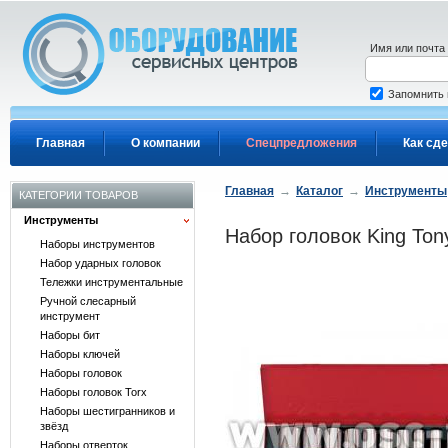
Перейти к основному содержанию
Имя или почта
Запомнить
Главная
О компании
Спецпредложения
Как сде
Главная
→
Каталог
→
Инструменты
КАТЕГОРИИ ТОВАРОВ
Инструменты
Набор головок King Ton
Наборы инструментов
Набор ударных головок
Тележки инструментальные
Ручной слесарный
инструмент
Наборы бит
Наборы ключей
Наборы головок
Наборы головок Torx
Наборы шестигранников и
звёзд
Наборы отверток