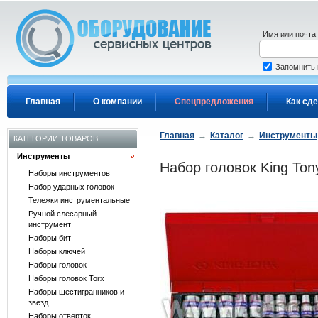
Перейти к основному содержанию
Имя или почта
Запомнить
Главная
О компании
Спецпредложения
Как сде
Главная
→
Каталог
→
Инструменты
КАТЕГОРИИ ТОВАРОВ
Инструменты
Набор головок King Ton
Наборы инструментов
Набор ударных головок
Тележки инструментальные
Ручной слесарный
инструмент
Наборы бит
Наборы ключей
Наборы головок
Наборы головок Torx
Наборы шестигранников и
звёзд
Наборы отверток