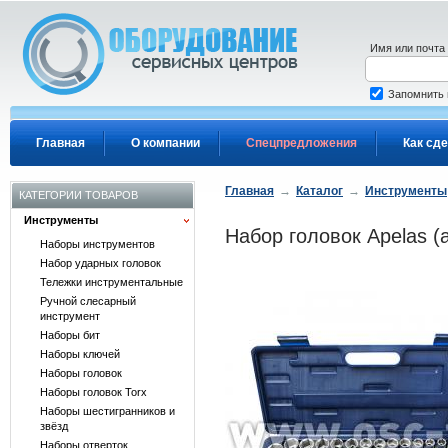
Перейти к основному содержанию
Имя или почта
Запомнить
Главная
О компании
Спецпредложения
Как сде
Главная
→
Каталог
→
Инструменты
КАТЕГОРИИ ТОВАРОВ
Инструменты
Набор головок Apelas 
Наборы инструментов
Набор ударных головок
Тележки инструментальные
Ручной слесарный
инструмент
Наборы бит
Наборы ключей
Наборы головок
Наборы головок Torx
Наборы шестигранников и
звёзд
Наборы отверток