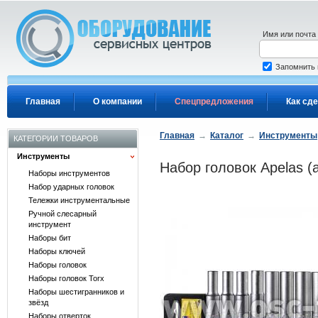
Перейти к основному содержанию
Имя или почта
Запомнить
Главная
О компании
Спецпредложения
Как сде
Главная
→
Каталог
→
Инструменты
КАТЕГОРИИ ТОВАРОВ
Инструменты
Набор головок Apelas 
Наборы инструментов
Набор ударных головок
Тележки инструментальные
Ручной слесарный
инструмент
Наборы бит
Наборы ключей
Наборы головок
Наборы головок Torx
Наборы шестигранников и
звёзд
Наборы отверток