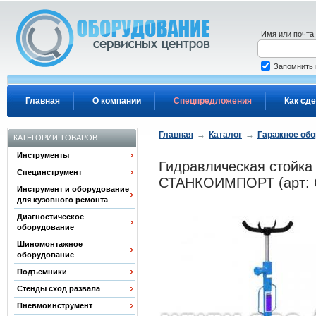
Перейти к основному содержанию
Имя или почта
Запомнить
Главная
О компании
Спецпредложения
Как сде
Главная
→
Каталог
→
Гаражное об
КАТЕГОРИИ ТОВАРОВ
Инструменты
Гидравлическая стойка
Специнструмент
СТАНКОИМПОРТ (арт: 
Инструмент и оборудование
для кузовного ремонта
Диагностическое
оборудование
Шиномонтажное
оборудование
Подъемники
Стенды сход развала
Пневмоинструмент