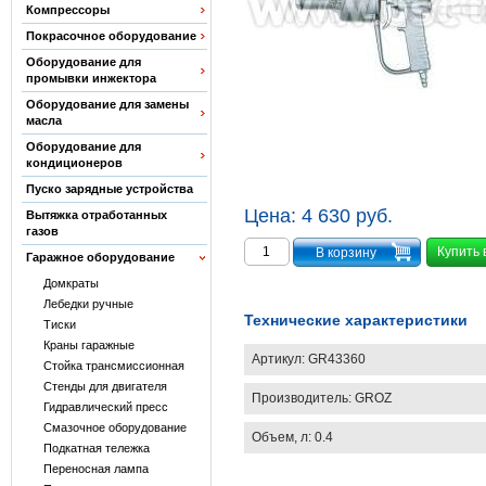
Компрессоры
Покрасочное оборудование
Оборудование для
промывки инжектора
Оборудование для замены
масла
Оборудование для
кондиционеров
Пуско зарядные устройства
Цена:
4 630 руб.
Вытяжка отработанных
газов
Купить 
Гаражное оборудование
Домкраты
Лебедки ручные
Технические характеристики
Тиски
Краны гаражные
Артикул:
GR43360
Стойка трансмиссионная
Стенды для двигателя
Производитель:
GROZ
Гидравлический пресс
Смазочное оборудование
Объем, л: 0.4
Подкатная тележка
Переносная лампа