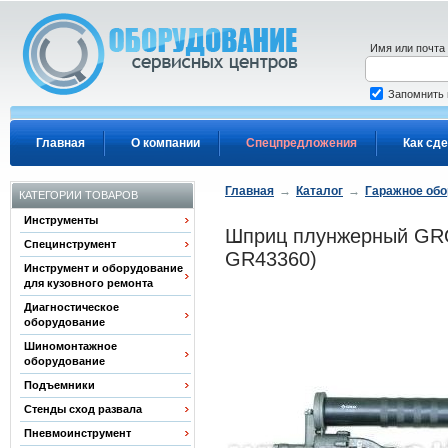
Перейти к основному содержанию
Имя или почта
Запомнить
Главная
О компании
Спецпредложения
Как сде
Главная
→
Каталог
→
Гаражное об
КАТЕГОРИИ ТОВАРОВ
Инструменты
Шприц плунжерный GRO
Специнструмент
GR43360)
Инструмент и оборудование
для кузовного ремонта
Диагностическое
оборудование
Шиномонтажное
оборудование
Подъемники
Стенды сход развала
Пневмоинструмент