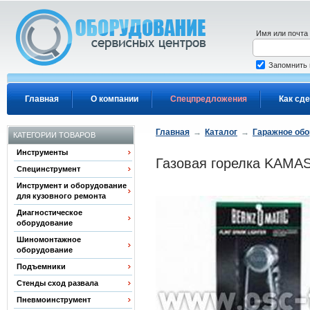
Перейти к основному содержанию
Имя или почта
Запомнить
Главная
О компании
Спецпредложения
Как сде
Главная
→
Каталог
→
Гаражное об
КАТЕГОРИИ ТОВАРОВ
Инструменты
Газовая горелка KAMAS
Специнструмент
Инструмент и оборудование
для кузовного ремонта
Диагностическое
оборудование
Шиномонтажное
оборудование
Подъемники
Стенды сход развала
Пневмоинструмент