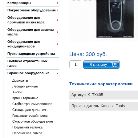
Компрессоры
Покрасочное оборудование
Оборудование для
промывки инжектора
Оборудование для замены
масла
Оборудование для
кондиционеров
Цена:
300 руб.
Пуско зарядные устройства
Вытяжка отработанных
газов
Гаражное оборудование
Домкраты
Технические характеристики
Лебедки ручные
Тиски
Артикул:
K_TX405
Краны гаражные
Стойка трансмиссионная
Производитель:
Kamasa-Tools
Стенды для двигателя
Гидравлический пресс
Смазочное оборудование
Подкатная тележка
Переносная лампа