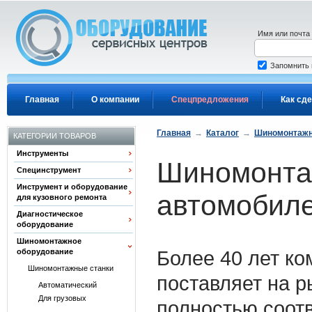
Перейти к основному содержанию
Имя или почта
Запомнить
Главная
О компании
Спецпредложения
Как сде
Главная
→
Каталог
→
Шиномонтажн
КАТЕГОРИИ ТОВАРОВ
Инструменты
Шиномонтаж
Специнструмент
Инструмент и оборудование
автомобиле
для кузовного ремонта
Диагностическое
оборудование
Шиномонтажное
Более 40 лет ком
оборудование
Шиномонтажные станки
поставляет на 
Автоматический
Для грузовых
полностью соот