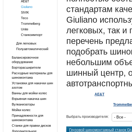
AE&T
стандартам кач
Giuliano
SIVIK
Giuliano исполь
Teco
Trommelberg
легковых, так и
Unite
Станкоимпорт
перечень предл
Для легковых
подобрать шино
Полуавтоматический
Балансировочное
небольшим объем
оборудование
Борторасширители
шинный центр, 
Расходные материалы для
шиномонтажа
автотранспортн
Установки для накачки шин
азотом
Ванны для мойки колес
AE&T
Взрывная накачка шин
Вулканизаторы
Trommelbe
Мойки колес
Принадлежности для
Выбрать производителя:
шиномонтажа
Станки для правки дисков
Грузовой шиномонтажный станок Giuli
Дополнительное