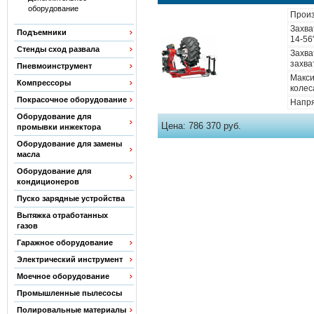
оборудование
Произ
Захва
Подъемники
14-56
Стенды сход развала
Захва
захва
Пневмоинструмент
Макс
Компрессоры
колес
Покрасочное оборудование
Напря
Оборудование для
Цена:
786 370 руб.
промывки инжектора
Оборудование для замены
масла
Оборудование для
кондиционеров
Пуско зарядные устройства
Вытяжка отработанных
газов
Гаражное оборудование
Электрический инструмент
Моечное оборудование
Промышленные пылесосы
Полировальные материалы