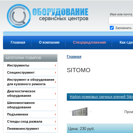
Перейти к основному содержанию
Имя или почта
Запомнить
Главная
О компании
Спецпредложения
Как сде
Главная
КАТЕГОРИИ ТОВАРОВ
Инструменты
SITOMO
Специнструмент
Инструмент и оборудование
для кузовного ремонта
Диагностическое
оборудование
Набор рожковых гаечных ключей Sit
Шиномонтажное
оборудование
Прои
Подъемники
Стенды сход развала
Цена:
230 руб.
Пневмоинструмент