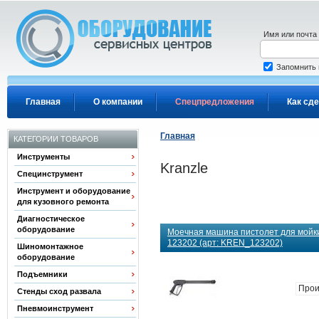
Перейти к основному содержанию
Имя или почта
Запомнить
Главная
О компании
Спецпредложения
Как сде
Главная
КАТЕГОРИИ ТОВАРОВ
Инструменты
Kranzle
Специнструмент
Инструмент и оборудование
для кузовного ремонта
Диагностическое
оборудование
Моечная машина пистолет для мойки 
123202 (арт: KREN_123202)
Шиномонтажное
оборудование
Подъемники
Прои
Стенды сход развала
Пневмоинструмент