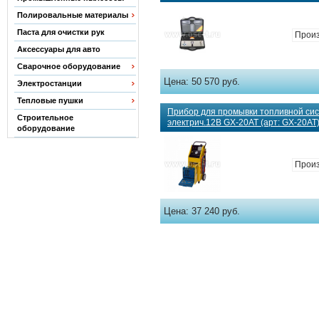
Полировальные материалы
Паста для очистки рук
Произ
Аксессуары для авто
Сварочное оборудование
Цена:
50 570 руб.
Электростанции
Тепловые пушки
Прибор для промывки топливной сис
Строительное
электрич.12В GX-20AT (арт: GX-20AT
оборудование
Прои
Цена:
37 240 руб.