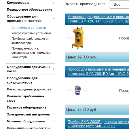
Компрессоры
Выбрать производителя:
Покрасочное оборудование
Оборудование для
Установка для диагностики и промыв
промывки инжектора
Сивик ES InjectClean КС-120 SIVIK (а
Автономные установки
Ультразвуковые установки
Произ
Приборы, работающие от
компрессора
Принадлежности к
установкам для промывки
Цена:
99 000 руб.
инжектора
Оборудование для замены
Прибор для промывки и измерения д
масла
инжекторе SMC-2001ЕD (арт: SMC-
Оборудование для
кондиционеров
Пуско зарядные устройства
Произ
Вытяжка отработанных
газов
Гаражное оборудование
Цена:
72 710 руб.
Электрический инструмент
Моечное оборудование
Прибор SMC-2000Е для промывки и 
инжекторе (арт: SMC-2000Е)
Промышленные пылесосы