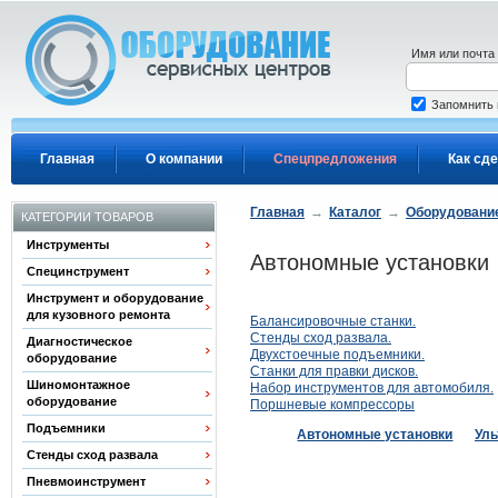
Перейти к основному содержанию
Имя или почта
Запомнить
Главная
О компании
Спецпредложения
Как сде
Главная
→
Каталог
→
Оборудование
КАТЕГОРИИ ТОВАРОВ
Инструменты
Автономные установки
Специнструмент
Инструмент и оборудование
для кузовного ремонта
Балансировочные станки.
Стенды сход развала.
Диагностическое
Двухстоечные подъемники.
оборудование
Станки для правки дисков.
Шиномонтажное
Набор инструментов для автомобиля.
оборудование
Поршневые компрессоры
Подъемники
Автономные установки
Уль
Стенды сход развала
Пневмоинструмент