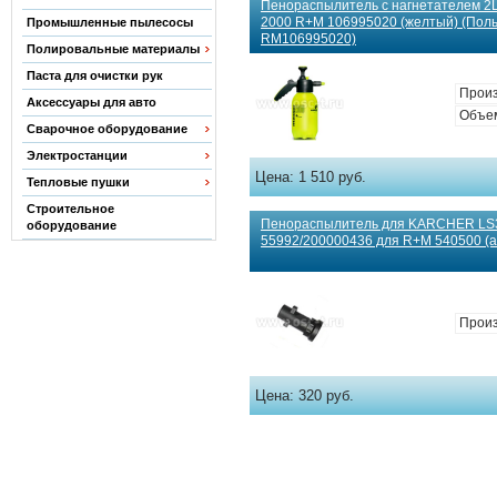
Пенораспылитель с нагнетателем
2000 R+M 106995020 (желтый) (Поль
Промышленные пылесосы
RM106995020)
Полировальные материалы
Паста для очистки рук
Прои
Аксессуары для авто
Объем
Сварочное оборудование
Электростанции
Цена:
1 510 руб.
Тепловые пушки
Строительное
Пенораспылитель для KARCHER LS
оборудование
55992/200000436 для R+M 540500 (а
Прои
Цена:
320 руб.