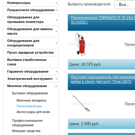
Компрессоры
Выбрать производителя:
Покрасочное оборудование
Оборудование для
Пеногенератор TORNADO IT 25 24л S
промывки инжектора
SCO/25С)
Оборудование для замены
масла
Оборудование для
Прои
кондиционеров
Пуско зарядные устройства
Вытяжка отработанных
Цена:
18 370 руб.
газов
Гаражное оборудование
Пистолет-распылитель для пеногене
Электрический инструмент
мойки в сборе (металл) 75см LM/75
Моечное оборудование
Бытовое оборудование
Моечные аппараты
Прои
Пеногенераторы
Аксессуары для моек
Профессиональное
Цена:
2 690 руб.
оборудование
Моющие средства