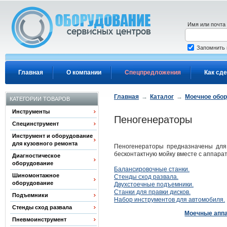
Перейти к основному содержанию
Имя или почта
Запомнить
Главная
О компании
Спецпредложения
Как сде
Главная
→
Каталог
→
Моечное обо
КАТЕГОРИИ ТОВАРОВ
Инструменты
Пеногенераторы
Специнструмент
Инструмент и оборудование
для кузовного ремонта
Пеногенераторы предназначены для
бесконтактную мойку вместе с аппара
Диагностическое
оборудование
Балансировочные станки.
Шиномонтажное
Стенды сход развала.
оборудование
Двухстоечные подъемники.
Станки для правки дисков.
Подъемники
Набор инструментов для автомобиля.
Стенды сход развала
Моечные апп
Пневмоинструмент