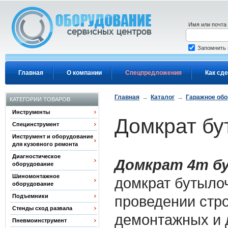
Перейти к основному содержанию
Имя или почта
Запомнить
Главная
О компании
Спецпредложения
Как сде
Главная
→
Каталог
→
Гаражное об
КАТЕГОРИИ ТОВАРОВ
Инструменты
Домкрат бу
Специнструмент
Инструмент и оборудование
для кузовного ремонта
Диагностическое
Домкрат 4т б
оборудование
Шиномонтажное
домкрат бутылоч
оборудование
Подъемники
проведении стр
Стенды сход развала
демонтажных и 
Пневмоинструмент