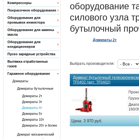
Компрессоры
оборудование та
Покрасочное оборудование
силового узла т
Оборудование для
промывки инжектора
бутылочный проч
Оборудование для замены
масла
Домкраты 2т
Оборудование для
кондиционеров
Пуско зарядные устройства
Вытяжка отработанных
Выбрать производителя:
газов
Гаражное оборудование
Домкрат бутылочный телескопическ
Домкраты
TF0402 (арт: TF0402)
Домкраты бутылочные
Произ
Домкраты 2т
Грузо
Домкраты 3т
Диапа
Домкраты 4т
160/3
Домкраты 5т
Домкраты 10т
Цена:
3 970 руб.
Домкраты 20т и более
Домкрат механический